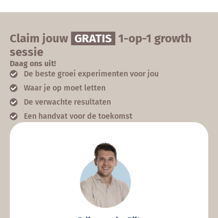
Claim jouw
GRATIS
1-op-1 growth
sessie
Daag ons uit!
De beste groei experimenten voor jou
Waar je op moet letten
De verwachte resultaten
Een handvat voor de toekomst